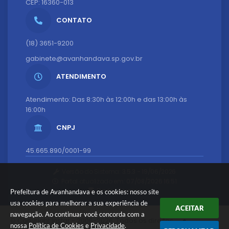
CEP: 16360-013
CONTATO
(18) 3651-9200
gabinete@avanhandava.sp.gov.br
ATENDIMENTO
Atendimento: Das 8:30h às 12:00h e das 13:00h às
16:00h
CNPJ
45.665.890/0001-99
Versão do Sistema:
3.5.3 - 19/06/2026
Portal atualizado em:
07/08/2026 16:51
Dados Abertos
Prefeitura de Avanhandava e os cookies: nosso site
usa cookies para melhorar a sua experiência de
ACEITAR
navegação. Ao continuar você concorda com a
© Copyright Instar - 2006-2026. Todos os direitos
nossa
Política de Cookies
e
Privacidade
.