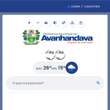
LOGIN / CADASTRO
26°
15°
O QUE VOCÊ PROCURA?