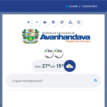
LOGIN / CADASTRO
27°
15°
O QUE VOCÊ PROCURA?