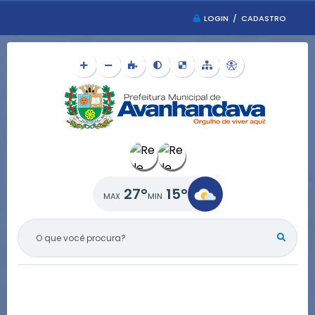
LOGIN / CADASTRO
27°
15°
O QUE VOCÊ PROCURA?