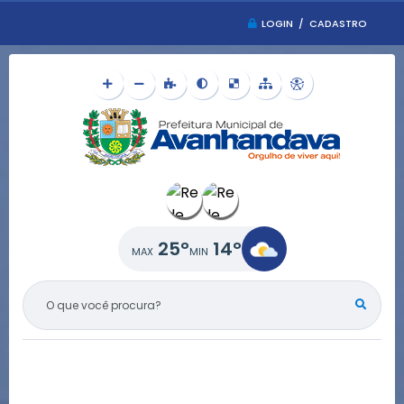
LOGIN / CADASTRO
25°
14°
O QUE VOCÊ PROCURA?