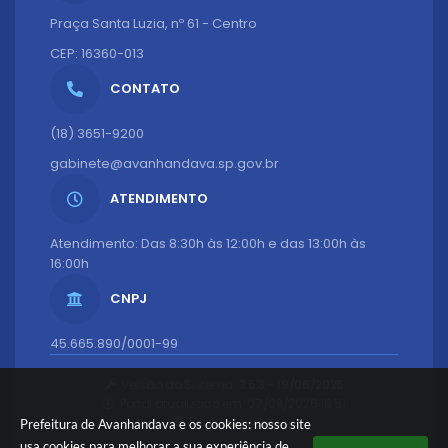
Praça Santa Luzia, nº 61 - Centro
CEP: 16360-013
CONTATO
(18) 3651-9200
gabinete@avanhandava.sp.gov.br
ATENDIMENTO
Atendimento: Das 8:30h às 12:00h e das 13:00h às
16:00h
CNPJ
45.665.890/0001-99
Versão do Sistema:
3.5.3 - 19/06/2026
Portal atualizado em:
07/08/2026 16:51
Dados Abertos
Prefeitura de Avanhandava e os cookies: nosso site
usa cookies para melhorar a sua experiência de