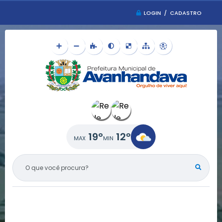
LOGIN / CADASTRO
19°
12°
O QUE VOCÊ PROCURA?