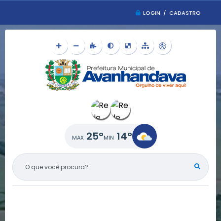
LOGIN / CADASTRO
25°
14°
O QUE VOCÊ PROCURA?