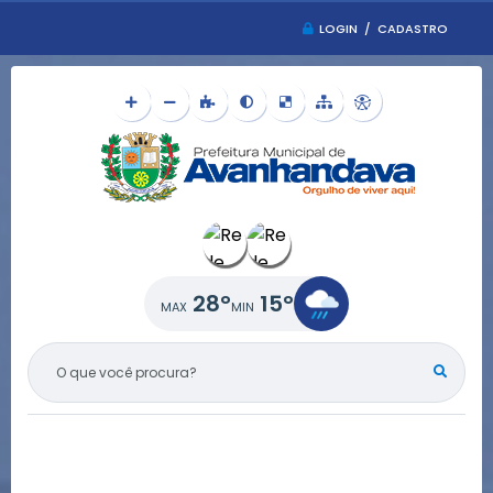
LOGIN / CADASTRO
28°
15°
O QUE VOCÊ PROCURA?