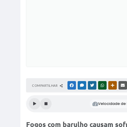
COMPARTILHAR
FACEBOOK
MESSENGER
TWITTER
WHATSAPP
OUTRAS
Velocidade de l
Fogos com barulho causam sof