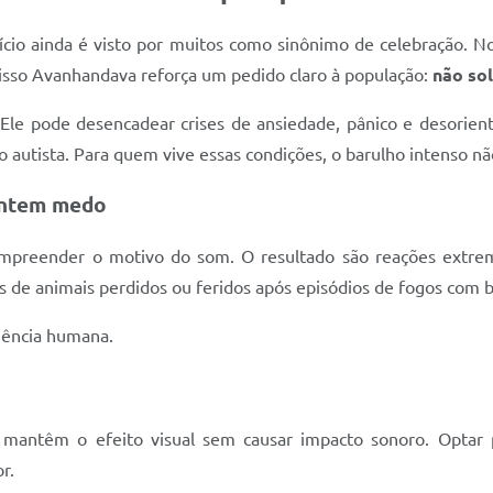
ício ainda é visto por muitos como sinônimo de celebração. 
r isso Avanhandava reforça um pedido claro à população:
não so
le pode desencadear crises de ansiedade, pânico e desorient
ro autista. Para quem vive essas condições, o barulho intenso n
entem medo
preender o motivo do som. O resultado são reações extrema
os de animais perdidos ou feridos após episódios de fogos com b
iência humana.
ue mantêm o efeito visual sem causar impacto sonoro. Optar
r.