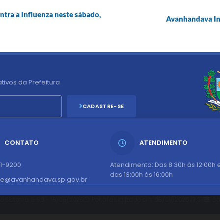
ntra a Influenza neste sábado,
Avanhandava Ini
tivos da Prefeitura
CADASTRE-SE
CONTATO
ATENDIMENTO
51-9200
Atendimento: Das 8:30h às 12:00h 
das 13:00h às 16:00h
te@avanhandava.sp.gov.br
o Sistema:
3.5.3 - 19/06/2026
Portal atualizado em:
05/08/2026 17:37
Da