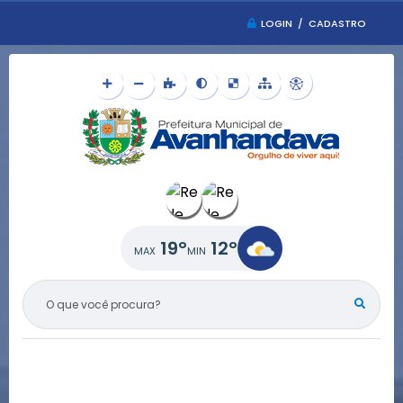
LOGIN / CADASTRO
19°
12°
O QUE VOCÊ PROCURA?