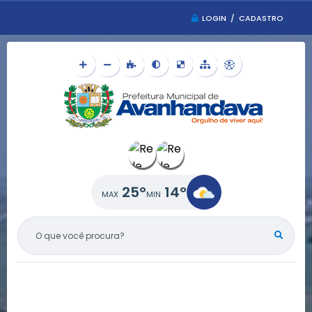
LOGIN / CADASTRO
25°
14°
O QUE VOCÊ PROCURA?