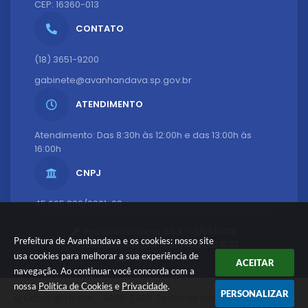
CEP: 16360-013
CONTATO
(18) 3651-9200
gabinete@avanhandava.sp.gov.br
ATENDIMENTO
Atendimento: Das 8:30h às 12:00h e das 13:00h às
16:00h
CNPJ
45.665.890/0001-99
Versão do Sistema:
3.5.3 - 19/06/2026
Prefeitura de Avanhandava e os cookies: nosso site
Portal atualizado em:
07/08/2026 10:32
usa cookies para melhorar a sua experiência de
Dados Abertos
ACEITAR
navegação. Ao continuar você concorda com a
nossa
Política de Cookies
e
Privacidade
.
PERSONALIZAR
© Copyright Instar - 2006-2026. Todos os direitos