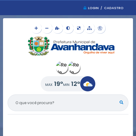
LOGIN / CADASTRO
19°
12°
O QUE VOCÊ PROCURA?