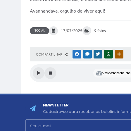
Avanhandava, orgulho de viver aqui!
SOCIAL
17/07/2025
9 fotos
COMPARTILHAR
FACEBOOK
MESSENGER
TWITTER
WHATSAPP
OUTR
Velocidade de l
NEWSLETTER
Cadastre-se para receber os boletins informa