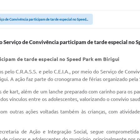
ço de Convivência participam de tarde especial no Speed...
 Serviço de Convivência participam de tarde especial no S
icipam de tarde especial no Speed Park em Birigui
os pelo C.R.A.S.S. e pelo C.E.I.A., por meio do Serviço de Convi
gui. A ação faz parte do cronograma de férias organizado pela 
as de kart, além de um lanche preparado com carinho para os par
dos vínculos entre os adolescentes, valorizando o convívio sau
om outras ações voltadas também às crianças, com atividades 
cretaria de Ação e Integração Social, segue comprometid
 de crianças e adolescentes do município, principalmente nos p