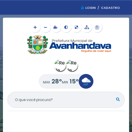
LOGIN / CADASTRO
28°
15°
O QUE VOCÊ PROCURA?