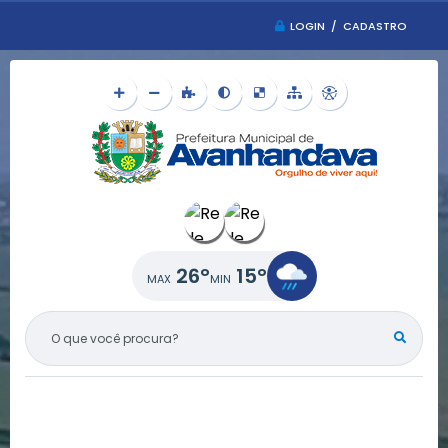
LOGIN / CADASTRO
26°
15°
O QUE VOCÊ PROCURA?