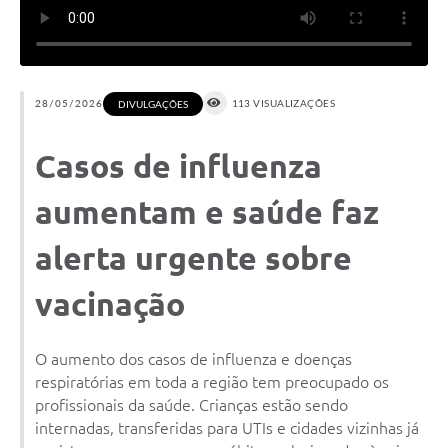
28/05/2026
113 VISUALIZAÇÕES
DIVULGAÇÕES
Casos de influenza
aumentam e saúde faz
alerta urgente sobre
vacinação
O aumento dos casos de influenza e doenças
respiratórias em toda a região tem preocupado os
profissionais da saúde. Crianças estão sendo
internadas, transferidas para UTIs e cidades vizinhas já