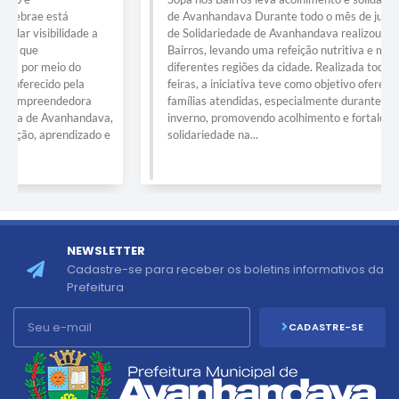
de Avanhandava Durante todo o mês de julho, o Fundo Social
de Solidariedade de Avanhandava realizou a ação Sopa nos
Bairros, levando uma refeição nutritiva e muito carinho para
diferentes regiões da cidade. Realizada todas as quartas-
feiras, a iniciativa teve como objetivo oferecer apoio às
famílias atendidas, especialmente durante o período de
inverno, promovendo acolhimento e fortalecendo os laços de
solidariedade na...
NEWSLETTER
Cadastre-se para receber os boletins informativos da
Prefeitura
CADASTRE-SE