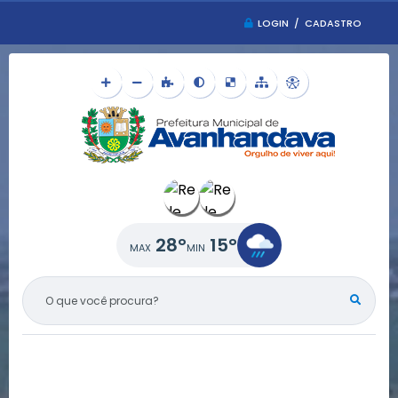
LOGIN / CADASTRO
28°
15°
O QUE VOCÊ PROCURA?