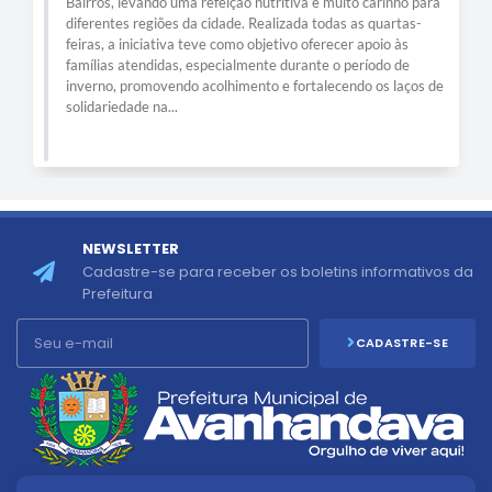
Bairros, levando uma refeição nutritiva e muito carinho para
diferentes regiões da cidade. Realizada todas as quartas-
feiras, a iniciativa teve como objetivo oferecer apoio às
famílias atendidas, especialmente durante o período de
inverno, promovendo acolhimento e fortalecendo os laços de
solidariedade na...
NEWSLETTER
Cadastre-se para receber os boletins informativos da
Prefeitura
CADASTRE-SE