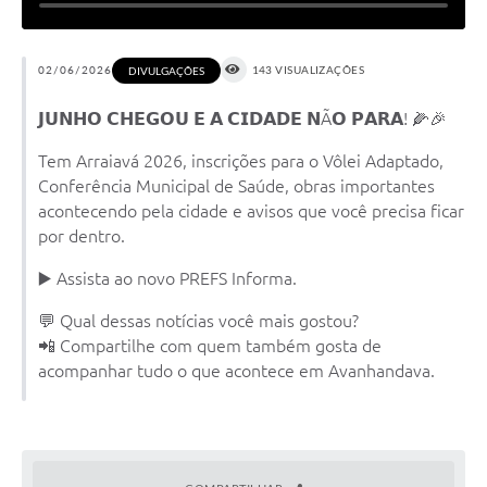
02/06/2026
143 VISUALIZAÇÕES
DIVULGAÇÕES
𝗝𝗨𝗡𝗛𝗢 𝗖𝗛𝗘𝗚𝗢𝗨 𝗘 𝗔 𝗖𝗜𝗗𝗔𝗗𝗘 𝗡Ã𝗢 𝗣𝗔𝗥𝗔! 🌽🎉
Tem Arraiavá 2026, inscrições para o Vôlei Adaptado,
Conferência Municipal de Saúde, obras importantes
acontecendo pela cidade e avisos que você precisa ficar
por dentro.
▶️ Assista ao novo PREFS Informa.
💬 Qual dessas notícias você mais gostou?
📲 Compartilhe com quem também gosta de
acompanhar tudo o que acontece em Avanhandava.