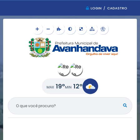
LOGIN / CADASTRO
19°
12°
O QUE VOCÊ PROCURA?