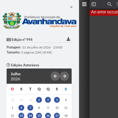
T
F
o
i
An error occur
g
n
g
d
l
e
S
i
d
Edição nº 996
e
b
Postagem:
01 de julho de 2026 - 21h00
a
r
Tamanho:
5 páginas (260,18 KB)
Edições Anteriores
Julho
2026
D
S
T
Q
Q
S
S
28
29
30
1
2
3
4
5
6
7
8
9
10
11
12
13
14
15
16
17
18