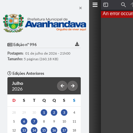
T
F
o
i
An error occur
g
n
g
d
l
e
S
i
d
Edição nº 996
e
b
Postagem:
01 de julho de 2026 - 21h00
a
r
Tamanho:
5 páginas (260,18 KB)
Edições Anteriores
Julho
2026
D
S
T
Q
Q
S
S
28
29
30
1
2
3
4
5
6
7
8
9
10
11
12
13
14
15
16
17
18