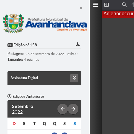
T
F
o
i
An error occur
g
n
g
d
l
e
S
i
d
Edição nº 158
e
b
Postagem:
26 de setembro de 2022 - 21h00
a
r
Tamanho:
4 páginas
Assinatura Digital
Edições Anteriores
Setembro
2022
D
S
T
Q
Q
S
S