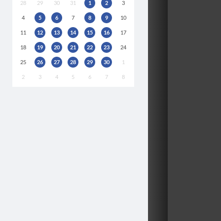
28
29
30
31
1
2
3
4
5
6
7
8
9
10
11
12
13
14
15
16
17
18
19
20
21
22
23
24
25
26
27
28
29
30
1
2
3
4
5
6
7
8