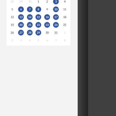
28
29
30
1
2
3
4
5
6
7
8
9
10
11
12
13
14
15
16
17
18
19
20
21
22
23
24
25
26
27
28
29
30
31
1
2
3
4
5
6
7
8