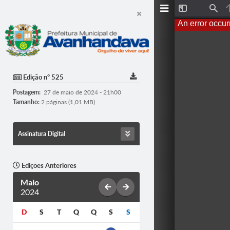
T
F
o
i
An error occur
g
n
g
d
l
e
S
i
d
Edição nº 525
e
b
Postagem:
27 de maio de 2024 - 21h00
a
r
Tamanho:
2 páginas (1,01 MB)
Assinatura Digital
Edições Anteriores
Maio
2024
D
S
T
Q
Q
S
S