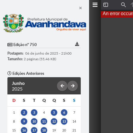
T
F
o
i
An error occur
g
n
g
d
l
e
S
i
d
Edição nº 750
e
b
Postagem:
06 de junho de 2025 - 21h00
a
r
Tamanho:
2 páginas (55,46 KB)
Edições Anteriores
Junho
2025
D
S
T
Q
Q
S
S
1
2
3
4
5
6
7
8
9
10
11
12
13
14
15
16
17
18
19
20
21