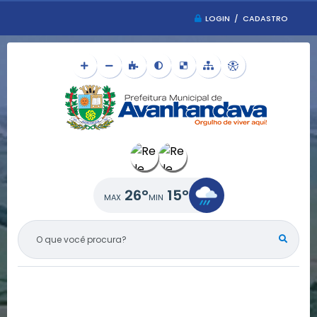
LOGIN / CADASTRO
26°
15°
O QUE VOCÊ PROCURA?