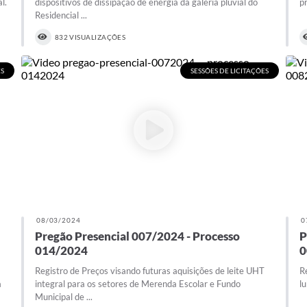
l.
dispositivos de dissipação de energia da galeria pluvial do
p
Residencial ...
832 VISUALIZAÇÕES
ES
SESSÕES DE LICITAÇÕES
08/03/2024
0
Pregão Presencial 007/2024 - Processo
P
014/2024
0
Registro de Preços visando futuras aquisições de leite UHT
R
a
integral para os setores de Merenda Escolar e Fundo
l
Municipal de ...