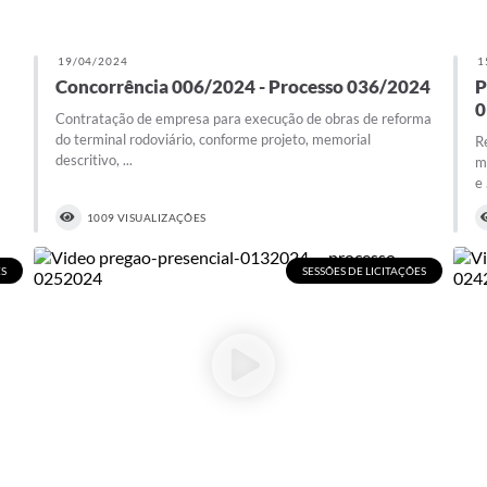
19/04/2024
1
Concorrência 006/2024 - Processo 036/2024
P
0
Contratação de empresa para execução de obras de reforma
do terminal rodoviário, conforme projeto, memorial
R
descritivo, ...
m
e 
1009 VISUALIZAÇÕES
ES
SESSÕES DE LICITAÇÕES