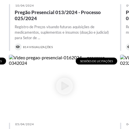
10/04/2024
0
Pregão Presencial 013/2024 - Processo
P
025/2024
0
Registro de Preços visando futuras aquisições de
R
medicamentos, suplementos e insumos (doação e judicial)
m
para Setor de ...
814 VISUALIZAÇÕES
ES
SESSÕES DE LICITAÇÕES
05/04/2024
0