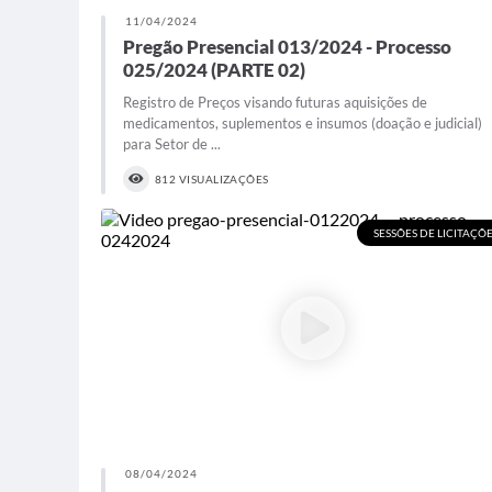
11/04/2024
Pregão Presencial 013/2024 - Processo
025/2024 (PARTE 02)
Registro de Preços visando futuras aquisições de
medicamentos, suplementos e insumos (doação e judicial)
para Setor de ...
812 VISUALIZAÇÕES
SESSÕES DE LICITAÇÕ
08/04/2024