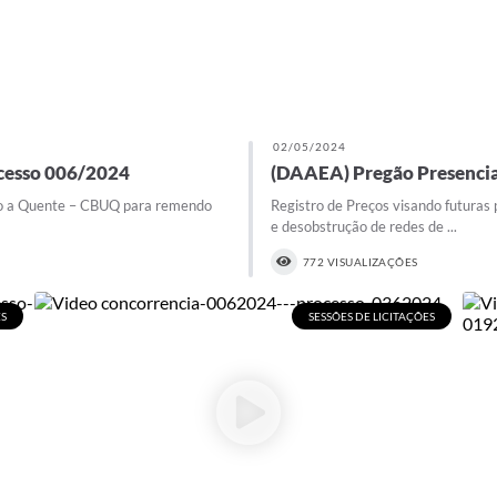
02/05/2024
cesso 006/2024
(DAAEA) Pregão Presencia
do a Quente – CBUQ para remendo
Registro de Preços visando futuras
e desobstrução de redes de ...
772 VISUALIZAÇÕES
ES
SESSÕES DE LICITAÇÕES