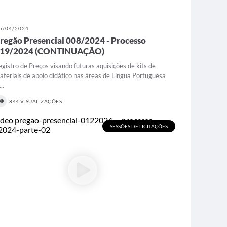
5/04/2024
regão Presencial 008/2024 - Processo
19/2024 (CONTINUAÇÃO)
egistro de Preços visando futuras aquisições de kits de
ateriais de apoio didático nas áreas de Língua Portuguesa
...
844 VISUALIZAÇÕES
SESSÕES DE LICITAÇÕES