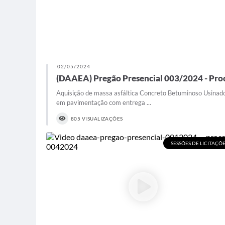
02/05/2024
(DAAEA) Pregão Presencial 003/2024 - Pro
Aquisição de massa asfáltica Concreto Betuminoso Usina
em pavimentação com entrega ...
805 VISUALIZAÇÕES
SESSÕES DE LICITAÇÕ