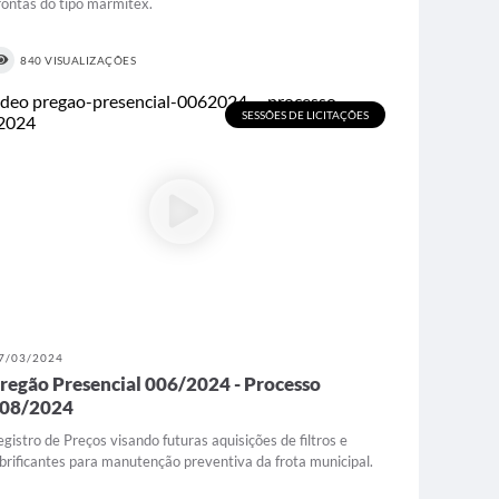
rontas do tipo marmitex.
840 VISUALIZAÇÕES
SESSÕES DE LICITAÇÕES
7/03/2024
regão Presencial 006/2024 - Processo
08/2024
egistro de Preços visando futuras aquisições de filtros e
ubrificantes para manutenção preventiva da frota municipal.