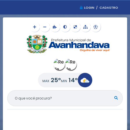
LOGIN / CADASTRO
25°
14°
O QUE VOCÊ PROCURA?