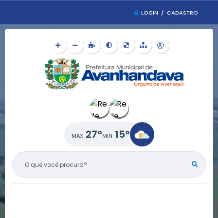
LOGIN / CADASTRO
27°
15°
O QUE VOCÊ PROCURA?