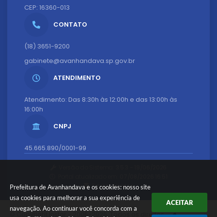
CEP: 16360-013
CONTATO
(18) 3651-9200
gabinete@avanhandava.sp.gov.br
ATENDIMENTO
Atendimento: Das 8:30h às 12:00h e das 13:00h às
16:00h
CNPJ
45.665.890/0001-99
Versão do Sistema:
3.5.3 - 19/06/2026
Portal atualizado em:
07/08/2026 16:51
Dados Abertos
Prefeitura de Avanhandava e os cookies: nosso site
usa cookies para melhorar a sua experiência de
ACEITAR
navegação. Ao continuar você concorda com a
© Copyright Instar - 2006-2026. Todos os direitos