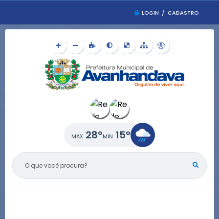
LOGIN / CADASTRO
28°
15°
O QUE VOCÊ PROCURA?