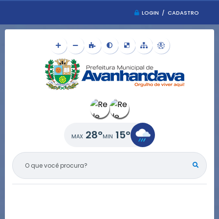
LOGIN / CADASTRO
28°
15°
O QUE VOCÊ PROCURA?