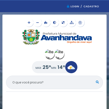
LOGIN / CADASTRO
25°
14°
O QUE VOCÊ PROCURA?