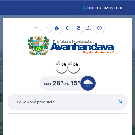
LOGIN / CADASTRO
28°
15°
O QUE VOCÊ PROCURA?