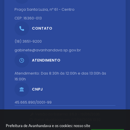
Praça Santa Luzia, nº 61 - Centro
CEP: 16360-013
CONTATO
(18) 3651-9200
gabinete@avanhandava.sp.gov.br
ATENDIMENTO
Atendimento: Das 8:30h às 12:00h e das 13:00h às
16:00h
CNPJ
45.665.890/0001-99
Versão do Sistema:
3.5.3 - 19/06/2026
Portal atualizado em:
07/08/2026 10:32
Dados Abertos
Prefeitura de Avanhandava e os cookies: nosso site