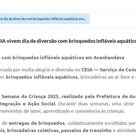
m dia de diversão com brinquedos infláveis aquáticos em...
EIA vivem dia de diversão com brinquedos infláveis aquát
l com brinquedos infláveis aquáticos em Avanhandava
arcada por muita alegria e diversão no
CEIA — Serviço de Conv
com
brinquedos infláveis aquáticos
, brincadeiras ao ar livre 
a
Semana da Criança 2025
,
realizada pela Prefeitura de A
ntegração e Ação Social
. Durante duas semanas, uma série 
 momentos de lazer, aprendizado e convivência às crianças.
m de
entregas de brinquedos
, cuidadosamente escolhidos par
is, brincadeiras coletivas, passeios de trenzinho
e atividade