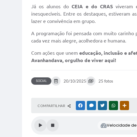
Já os alunos do
CEIA e do CRAS
viveram e
inesquecíveis. Entre os destaques, estiveram as
lazer e convivência em grupo.
A programação foi pensada com muito carinho par
cada vez mais alegre, acolhedora e humana.
Com ações que unem
educação, inclusão e afe
Avanhandava, orgulho de viver aqui!
SOCIAL
20/10/2025
25 fotos
COMPARTILHAR
FACEBOOK
MESSENGER
TWITTER
WHATSAPP
OUTR
Velocidade de l