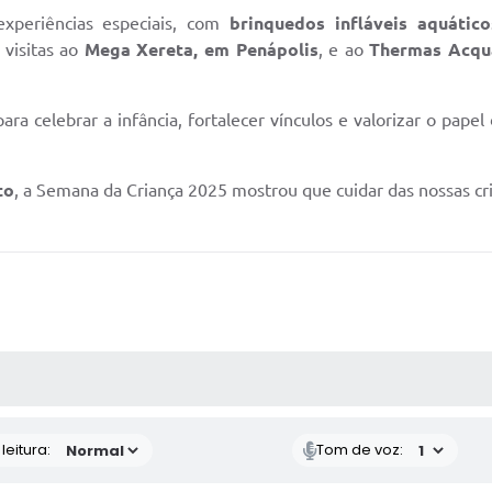
xperiências especiais, com
brinquedos infláveis aquático
 visitas ao
Mega Xereta, em Penápolis
, e ao
Thermas Acqu
a celebrar a infância, fortalecer vínculos e valorizar o pap
to
, a Semana da Criança 2025 mostrou que cuidar das nossas cria
AS MÍDIAS
eitura:
Tom de voz: