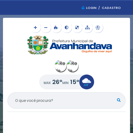
LOGIN / CADASTRO
26°
15°
O QUE VOCÊ PROCURA?