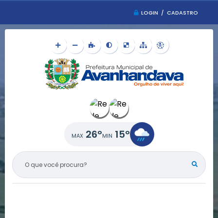
LOGIN / CADASTRO
26°
15°
O QUE VOCÊ PROCURA?