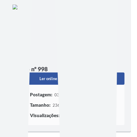
Edição nº 998
Ler online
Baixar
Postagem:
03/07/2026 às 21h00
Tamanho:
236,91 KB | 2 páginas
Visualizações:
130