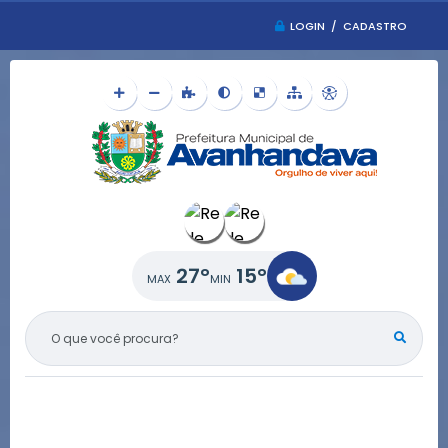
LOGIN / CADASTRO
27°
15°
O QUE VOCÊ PROCURA?