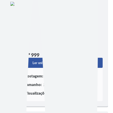
Edição nº 999
Ler online
Baixar
Postagem:
06/07/2026 às 21h00
Tamanho:
269,72 KB | 6 páginas
Visualizações:
154