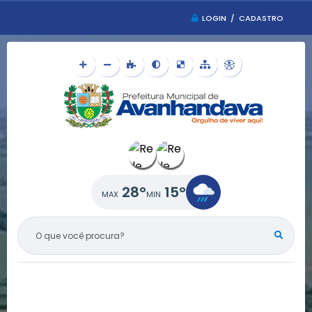
LOGIN / CADASTRO
28°
15°
O QUE VOCÊ PROCURA?