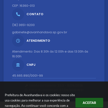
CEP: 16360-013
CONTATO
(18) 3651-9200
gabinete@avanhandava.sp.gov.br
ATENDIMENTO
Atendimento: Das 8:30h às 12:00h e das 13:00h às
16:00h
CNPJ
45.665.890/0001-99
Versão do Sistema:
3.5.3 - 19/06/2026
Portal atualizado em:
07/08/2026 16:51
Dados Abertos
Prefeitura de Avanhandava e os cookies: nosso site
usa cookies para melhorar a sua experiência de
ACEITAR
navegação. Ao continuar você concorda com a