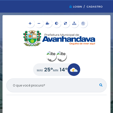
LOGIN / CADASTRO
25°
14°
O QUE VOCÊ PROCURA?