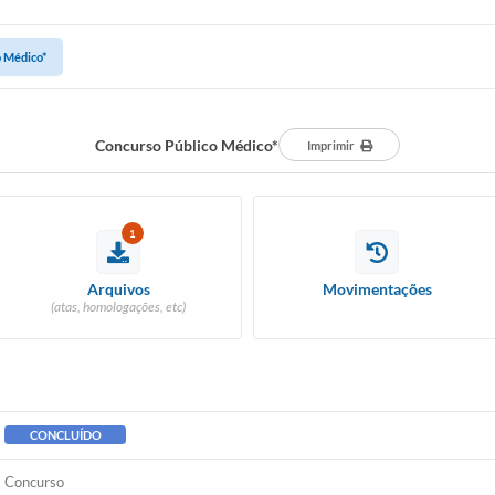
o Médico*
Concurso Público Médico*
Imprimir
1
Arquivos
Movimentações
(atas, homologações, etc)
CONCLUÍDO
Concurso