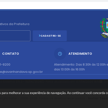
tivos da Prefeitura
CADASTRE-SE
CONTATO
ATENDIMENTO
51-9200
Atendimento: Das 8:30h às 12:00h 
das 13:00h às 16:00h
te@avanhandava.sp.gov.br
do Sistema:
3.5.3 - 19/06/2026
Portal atualizado em:
07/08/2026 16:51
Da
es para melhorar a sua experiência de navegação. Ao continuar você concorda 
right Instar - 2006-2026. Todos os direitos reservados -
Instar Tec