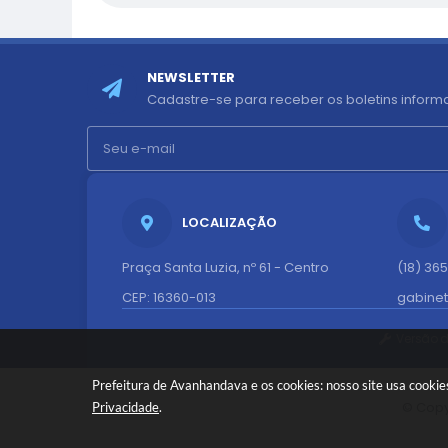
NEWSLETTER
Cadastre-se para receber os boletins informa
LOCALIZAÇÃO
Praça Santa Luzia, nº 61 - Centro
(18) 36
CEP: 16360-013
gabine
Versão 
Prefeitura de Avanhandava e os cookies: nosso site usa cooki
© Copy
Privacidade
.