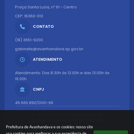
Praça Santa Luzia, nº 61 - Centro
CEP: 16360-013
CONTATO
(18) 3651-9200
gabinete@avanhandava.sp.gov.br
ATENDIMENTO
Atendimento: Das 8:30h às 12:00h e das 13:00h às
16:00h
CNPJ
45.665.890/0001-99
Versão do Sistema:
3.5.3 - 19/06/2026
Portal atualizado em:
07/08/2026 16:51
Dados Abertos
Prefeitura de Avanhandava e os cookies: nosso site
usa cookies para melhorar a sua experiência de