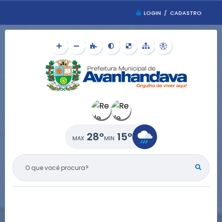
LOGIN / CADASTRO
28°
15°
O QUE VOCÊ PROCURA?