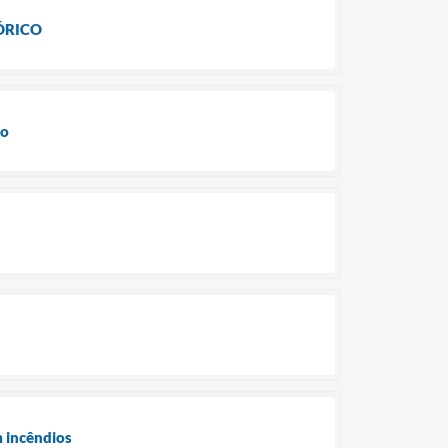
ÓRICO
ão
 incêndios