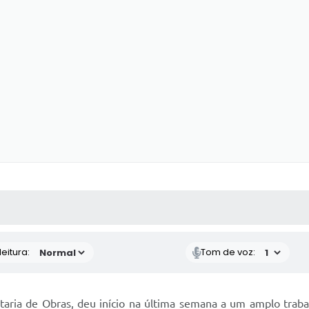
 MÍDIAS
RECEBA NOTÍCIAS
eitura:
Tom de voz:
aria de Obras, deu início na última semana a um amplo trabalh