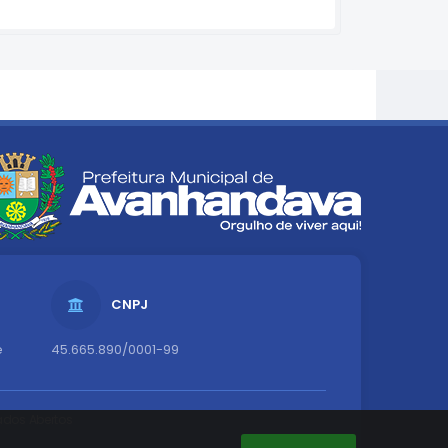
CNPJ
e
45.665.890/0001-99
dos Abertos