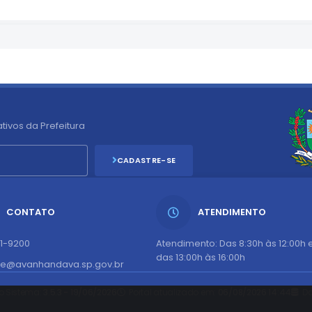
tivos da Prefeitura
CADASTRE-SE
CONTATO
ATENDIMENTO
51-9200
Atendimento: Das 8:30h às 12:00h 
das 13:00h às 16:00h
te@avanhandava.sp.gov.br
o Sistema:
3.5.3 - 19/06/2026
Portal atualizado em:
06/08/2026 14:44
Da