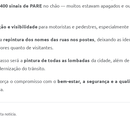
 400 sinais de PARE
no chão — muitos estavam apagados e out
ão e visibilidade
para motoristas e pedestres, especialment
 a
repintura dos nomes das ruas nos postes
, deixando as iden
dores quanto de visitantes.
passo será a
pintura de todas as lombadas
da cidade, além de
rnização do trânsito.
eforça o compromisso com o
bem-estar, a segurança e a qual
a.
ta notícia.