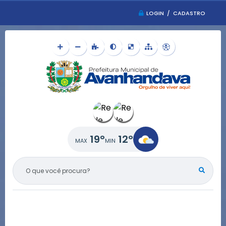
LOGIN / CADASTRO
19°
12°
O QUE VOCÊ PROCURA?