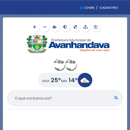
LOGIN / CADASTRO
25°
14°
O QUE VOCÊ PROCURA?