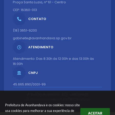
Praça Santa Luzia, nº 61 - Centro
CEP: 16360-013
CONTATO
(18) 3651-9200
gabinete@avanhandava.sp.gov.br
ATENDIMENTO
Atendimento: Das 8:30h às 12:00h e das 13:00h às
16:00h
CNPJ
45.665.890/0001-99
Versão do Sistema:
3.5.3 - 19/06/2026
Portal atualizado em:
07/08/2026 16:51
Dados Abertos
Prefeitura de Avanhandava e os cookies: nosso site
usa cookies para melhorar a sua experiência de
ACEITAR