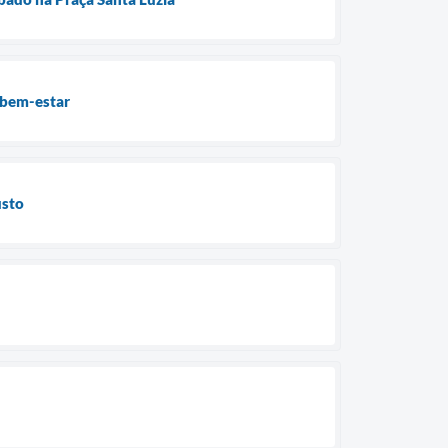
o bem-estar
usto