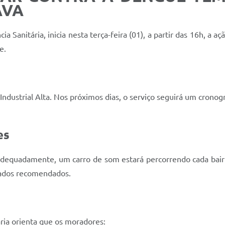
AVA
a Sanitária, inicia nesta terça-feira (01), a partir das 16h, a a
e.
a Industrial Alta. Nos próximos dias, o serviço seguirá um cro
es
 adequadamente, um carro de som estará percorrendo cada bai
idados recomendados.
ária orienta que os moradores: