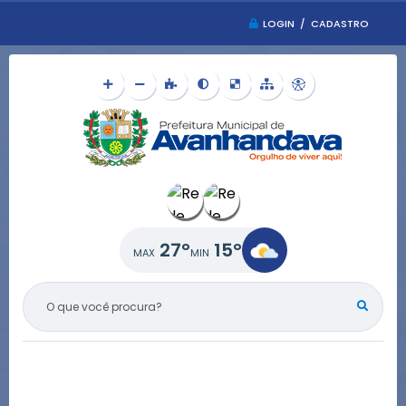
LOGIN / CADASTRO
27°
15°
O QUE VOCÊ PROCURA?