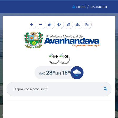
LOGIN / CADASTRO
28°
15°
O QUE VOCÊ PROCURA?