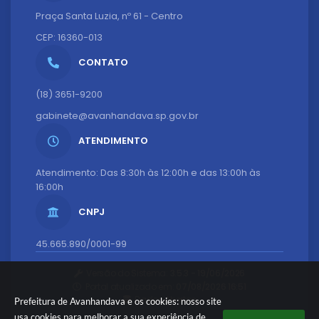
Praça Santa Luzia, nº 61 - Centro
CEP: 16360-013
CONTATO
(18) 3651-9200
gabinete@avanhandava.sp.gov.br
ATENDIMENTO
Atendimento: Das 8:30h às 12:00h e das 13:00h às
16:00h
CNPJ
45.665.890/0001-99
Versão do Sistema:
3.5.3 - 19/06/2026
Portal atualizado em:
07/08/2026 16:51
Dados Abertos
Prefeitura de Avanhandava e os cookies: nosso site
usa cookies para melhorar a sua experiência de