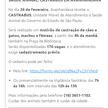
SAÚDE ANIMAL: CASTRABUS EM AVANHANDAVA
No dia
26 de fevereiro
, Avanhandava recebe o
CASTRABUS
, Unidade Móvel de Atendimento à Saúde
Animal do Governo do Estado de São Paulo.
Será realizado um
mutirão de castração de cães e
gatos, machos e fêmeas
, a partir das
8h da manhã
,
também na Praça da Biblioteca.
Serão disponibilizadas
170 vagas
, e o atendimento
exige
cadastramento prévio
.
O cadastro pode ser feito:
Pelo link:
https://forms.gle/sWJd9ke2Fy23YVNn9
Ou presencialmente na Vigilância Sanitária, das
7h
às 16h
, com intervalo das
12h às 13h
Mais informações pelo telefone
(18) 3651-1102
.
Cuidar dos animais também é cuidar da cidade.