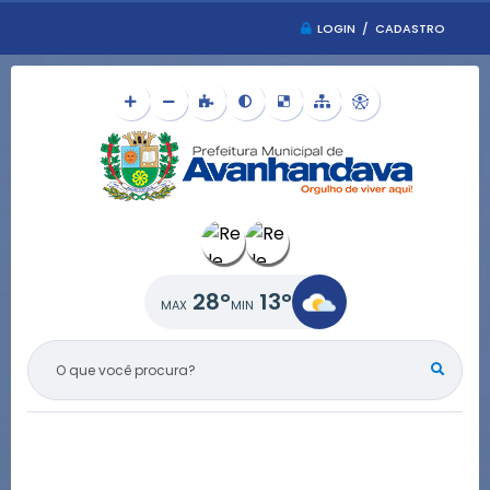
LOGIN / CADASTRO
28°
13°
O QUE VOCÊ PROCURA?