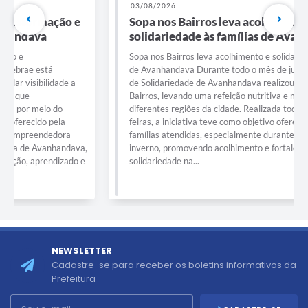
03/08/2026
Sopa nos Bairros leva acolhimento e
solidariedade às famílias de Avanhandava
Sopa nos Bairros leva acolhimento e solidariedade às famílias
de Avanhandava Durante todo o mês de julho, o Fundo Social
de Solidariedade de Avanhandava realizou a ação Sopa nos
Bairros, levando uma refeição nutritiva e muito carinho para
diferentes regiões da cidade. Realizada todas as quartas-
feiras, a iniciativa teve como objetivo oferecer apoio às
famílias atendidas, especialmente durante o período de
inverno, promovendo acolhimento e fortalecendo os laços de
solidariedade na...
NEWSLETTER
Cadastre-se para receber os boletins informativos da
Prefeitura