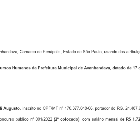
anhandava, Comarca de Penápolis, Estado de São Paulo, usando das atribuiçõ
sos Humanos da Prefeitura Municipal de Avanhandava, datado de 17 d
di Augusto,
inscrito no CPF/MF nº 170.377.048-06, portador do RG. 24.487
oncurso público nº 001/2022
(2º colocado)
, com salário mensal de
R$ 1.7