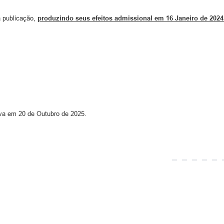
a publicação,
produzindo seus efeitos admissional em 16 Janeiro de 2024
ava em 20 de Outubro de 2025.