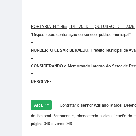
PORTARIA N.º 455
,
DE
20
DE
OUTUBRO DE 2025
.
“Dispõe sobre contratação de servidor público municipal”.
=
NORBERTO CESAR BERALDO
,
Prefeito Municipal de Av
=
CONSIDERANDO o Memorando Interno do Setor de Recur
=
RESOLVE:
ART. 1º
-
Contratar o senhor
Adriano Marcel Defen
de Pessoal Permanente, obedecendo a classificação do c
página 046 e verso 046.