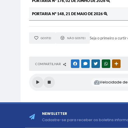
PORTARIA Nº 176, 02 DE JUNHO DE 2026
PORTARIA Nº 148, 21 DE MAIO DE 2026
Seja o primeiro a curtir 
GOSTEI
NÃO GOSTEI
COMPARTILHAR
FACEBOOK
MESSENGER
TWITTER
WHATSAPP
OUTR
Velocidade de l
NEWSLETTER
Cadastre-se para receber os boletins informa